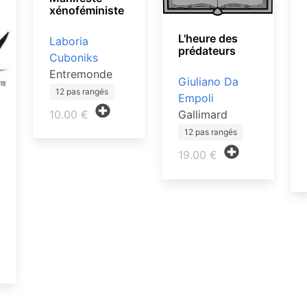
xénoféministe
L'heure des
Laboria
prédateurs
Cuboniks
Entremonde
Giuliano Da
12 pas rangés
Empoli
10.00 €
Gallimard
12 pas rangés
19.00 €