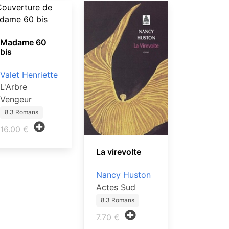
Madame 60
bis
Valet Henriette
L'Arbre
Vengeur
8.3 Romans
16.00 €
La virevolte
Nancy Huston
Actes Sud
8.3 Romans
7.70 €