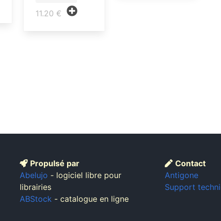
11.20 €
Propulsé par
Contact
Abelujo
- logiciel libre pour
Antigone
librairies
Support techn
ABStock
- catalogue en ligne