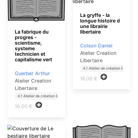
La gryffe - la
longue histoire d
une librairie
libertaire
La fabrique du
progres -
scientisme,
Colson Daniel
systeme
Atelier Creation
technicien et
capitalisme vert
Libertaire
4.1 Atelier de création li…
Guerber Arthur
16.00 €
Atelier Creation
Libertaire
4.1 Atelier de création li…
18.00 €