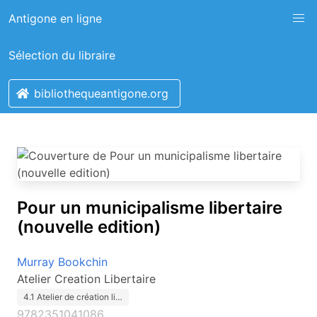
Antigone en ligne
Sélection du libraire
bibliothequeantigone.org
Pour un municipalisme libertaire
(nouvelle edition)
Murray Bookchin
Atelier Creation Libertaire
4.1 Atelier de création li…
9782351041086