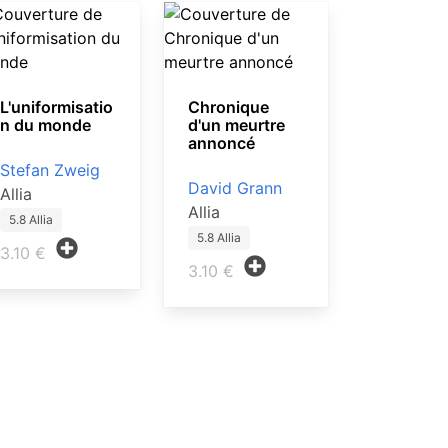
L'uniformisatio
Chronique
n du monde
d'un meurtre
annoncé
Stefan Zweig
David Grann
Allia
Allia
5.8 Allia
5.8 Allia
3.10 €
3.10 €