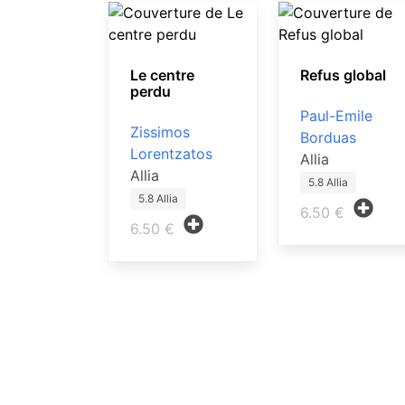
Le centre
Refus global
perdu
Paul-Emile
Zissimos
Borduas
Lorentzatos
Allia
Allia
5.8 Allia
5.8 Allia
6.50 €
6.50 €