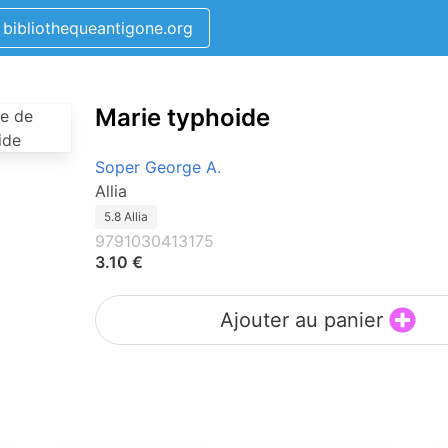
bibliothequeantigone.org
Marie typhoide
Soper George A.
Allia
5.8 Allia
9791030413175
3.10 €
Ajouter au panier