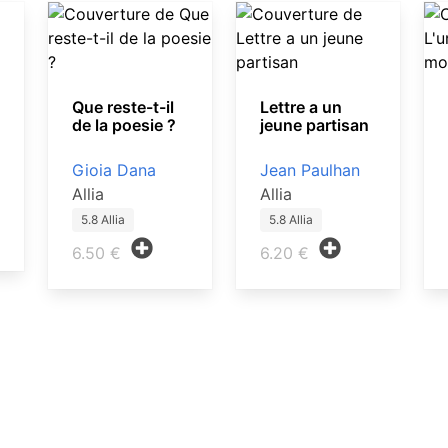
Que reste-t-il
Lettre a un
de la poesie ?
jeune partisan
Gioia Dana
Jean Paulhan
Allia
Allia
5.8 Allia
5.8 Allia
6.50 €
6.20 €