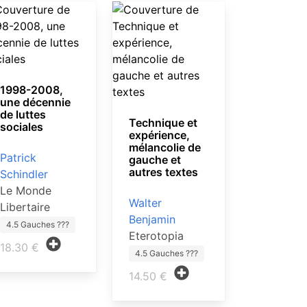
1998-2008,
une décennie
de luttes
Technique et
sociales
expérience,
mélancolie de
Patrick
gauche et
autres textes
Schindler
Le Monde
Walter
Libertaire
Benjamin
4.5 Gauches ???
Eterotopia
18.30 €
4.5 Gauches ???
14.50 €