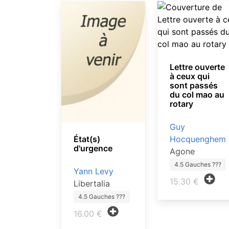
Lettre ouverte
à ceux qui
sont passés
du col mao au
rotary
Guy
Hocquenghem
État(s)
d'urgence
Agone
4.5 Gauches ???
Yann Levy
15.30 €
Libertalia
4.5 Gauches ???
16.00 €