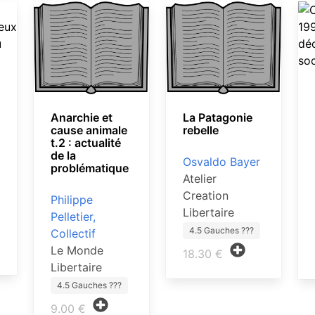
Anarchie et
La Patagonie
cause animale
rebelle
t.2 : actualité
de la
Osvaldo Bayer
problématique
Atelier
Creation
Philippe
Libertaire
Pelletier,
4.5 Gauches ???
Collectif
Le Monde
18.30 €
Libertaire
4.5 Gauches ???
9.00 €